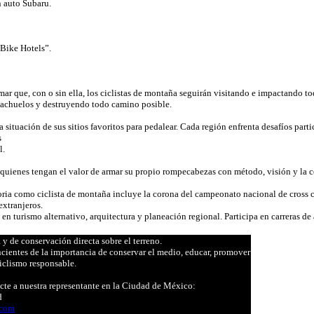
n auto Subaru.
 Bike Hotels”.
que, con o sin ella, los ciclistas de montaña seguirán visitando e impactando toda
riachuelos y destruyendo todo camino posible.
ituación de sus sitios favoritos para pedalear. Cada región enfrenta desafíos partic
s
l.
quienes tengan el valor de armar su propio rompecabezas con método, visión y la ce
ria como ciclista de montaña incluye la corona del campeonato nacional de cross 
extranjeros.
en turismo alternativo, arquitectura y planeación regional. Participa en carreras 
 de conservación directa sobre el terreno.
ncientes de la importancia de conservar el medio, educar, promover
ciclismo responsable.
tacte a nuestra representante en la Ciudad de México:
d
.com