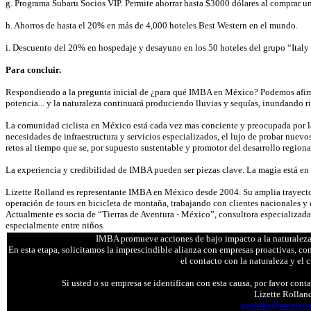
g. Programa Subaru Socios VIP. Permite ahorrar hasta $3000 dólares al comprar u
h. Ahorros de hasta el 20% en más de 4,000 hoteles Best Western en el mundo.
i. Descuento del 20% en hospedaje y desayuno en los 50 hoteles del grupo “Italy
Para concluir.
Respondiendo a la pregunta inicial de ¿para qué IMBA en México? Podemos afirmar 
potencia... y la naturaleza continuará produciendo lluvias y sequías, inundando 
La comunidad ciclista en México está cada vez mas conciente y preocupada por la s
necesidades de infraestructura y servicios especializados, el lujo de probar nuevo
retos al tiempo que se, por supuesto sustentable y promotor del desarrollo regiona
La experiencia y credibilidad de IMBA pueden ser piezas clave. La magia está en 
Lizette Rolland es representante IMBA en México desde 2004. Su amplia trayecto
operación de tours en bicicleta de montaña, trabajando con clientes nacionales y 
Actualmente es socia de “Tierras de Aventura - México”, consultora especializada 
especialmente entre niños.
IMBA promueve acciones de bajo impacto a la naturaleza y
En esta etapa, solicitamos la imprescindible alianza con empresas proactivas, co
el contacto con la naturaleza y el 
Si usted o su empresa se identifican con esta causa, por favor con
Lizette Rollan
geobike@mexico