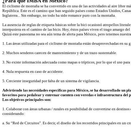
¿Para qué IMBA en México?
El ciclismo de montaña se ha convertido en una de las actividades al aire libre m
República. Este es el camino que han seguido países como Estados Unidos, Cana
Inglaterra... Sin embargo, no todo ha sido romance puro con la montaña.
La ausencia de reglas de etiqueta básicas sobre la bici ocasionó atropellos literales
interpusiera en el camino de las bicis. Hoy, éstos países viven el trago amargo del
Quizá este panorama no sea aún tema de alerta para México, pero tenemos nuestras
1. Las áreas utilizadas para el ciclismo de montaña están desaprovechadas en su g
2. Muchos senderos carecen de mantenimiento y de un trazo sustentable.
3. No existe información adecuada como mapas o trípticos, por lo que el uso para 
4. Nula respuesta en caso de accidente.
5. Creciente inseguridad por falta de un sistema de vigilancia.
Advirtiendo las necesidades específicas para México, se ha desarrollado un p
favoritos para pedalear y entrenar cuenten con veredas e infraestructura del
Los objetivos principales son:
1. Colaborar con áreas urbanas / rurales en posibilidad de convertirse en destin
considerando:
a. Su “Red de Circuitos”. Es decir, el diseño de los recorridos principales en un c