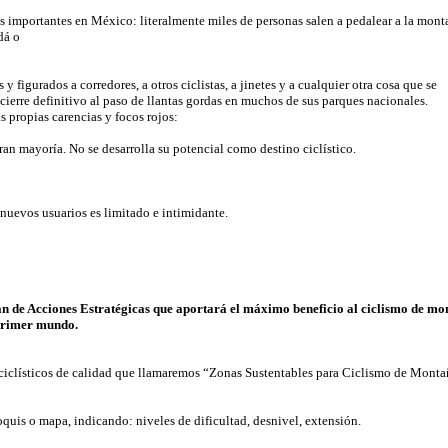
ás importantes en México: literalmente miles de personas salen a pedalear a la monta
dá o
 y figurados a corredores, a otros ciclistas, a jinetes y a cualquier otra cosa que se
 cierre definitivo al paso de llantas gordas en muchos de sus parques nacionales.
 propias carencias y focos rojos:
ran mayoría. No se desarrolla su potencial como destino ciclístico.
nuevos usuarios es limitado e intimidante.
lan de Acciones Estratégicas que aportará el máximo beneficio al ciclismo de m
 primer mundo.
os ciclísticos de calidad que llamaremos “Zonas Sustentables para Ciclismo de Mont
roquis o mapa, indicando: niveles de dificultad, desnivel, extensión.