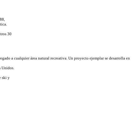
88,
tica.
tros 30
ado a cualquier área natural recreativa. Un proyecto ejemplar se desarrolla en
s Unidos.
 ski y