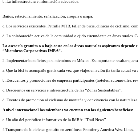
b. La infraestructura e información adecuados.
Baños, estacionamiento, señalización, croquis o mapa.
c. Los servicios existentes. Patrulla MTB, taller de bicis, clínicas de ciclismo, c
d. La colaboración activa de la comunidad o ejido circundante en áreas rurales. 
La asesoría gratuita o a bajo costo en las áreas naturales aspirantes depende
“Miembros Corporativos IMBA”.
2. Implementar beneficios para miembros en México. Es importante resaltar que s
a. Que la bici te acompañe gratis cada vez que viajes en avión (la tarifa actual va 
b. Descuentos y promociones de empresas participantes (hoteles, automóviles, revis
c. Descuentos en servicios e infraestructura de las “Zonas Sustentables”.
d. Eventos de promoción al ciclismo de montaña y convivencia con la naturalez
A nivel internacional los miembros ya cuentan con los siguientes beneficios:
e. Un año del periódico informativo de la IMBA: “Trail News”.
f. Transporte de bicicletas gratuito en aerolíneas Frontier y America West Lines.