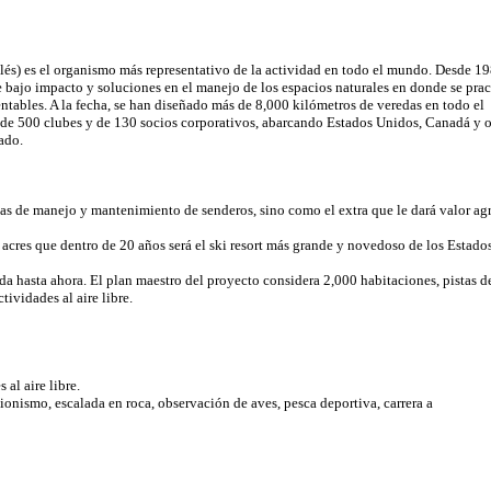
és) es el organismo más representativo de la actividad en todo el mundo. Desde 19
bajo impacto y soluciones en el manejo de los espacios naturales en donde se prac
ntables. A la fecha, se han diseñado más de 8,000 kilómetros de veredas en todo el
de 500 clubes y de 130 socios corporativos, abarcando Estados Unidos, Canadá y o
ado.
 de manejo y mantenimiento de senderos, sino como el extra que le dará valor agreg
 acres que dentro de 20 años será el ski resort más grande y novedoso de los Estado
a hasta ahora. El plan maestro del proyecto considera 2,000 habitaciones, pistas de
ividades al aire libre.
al aire libre.
ionismo, escalada en roca, observación de aves, pesca deportiva, carrera a