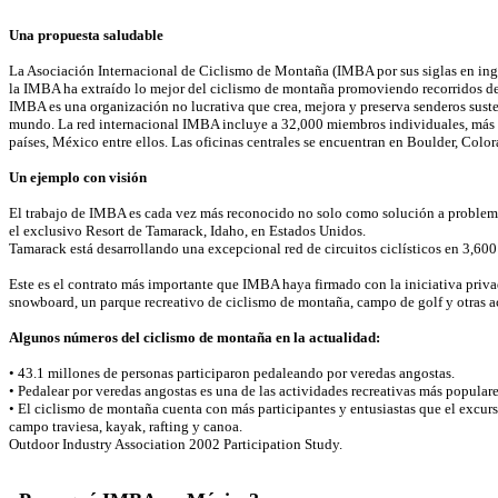
Una propuesta saludable
La Asociación Internacional de Ciclismo de Montaña (IMBA por sus siglas en ingl
la IMBA ha extraído lo mejor del ciclismo de montaña promoviendo recorridos de 
IMBA es una organización no lucrativa que crea, mejora y preserva senderos suste
mundo. La red internacional IMBA incluye a 32,000 miembros individuales, más 
países, México entre ellos. Las oficinas centrales se encuentran en Boulder, Color
Un ejemplo con visión
El trabajo de IMBA es cada vez más reconocido no solo como solución a problemas
el exclusivo Resort de Tamarack, Idaho, en Estados Unidos.
Tamarack está desarrollando una excepcional red de circuitos ciclísticos en 3,600
Este es el contrato más importante que IMBA haya firmado con la iniciativa privad
snowboard, un parque recreativo de ciclismo de montaña, campo de golf y otras act
Algunos números del ciclismo de montaña en la actualidad:
• 43.1 millones de personas participaron pedaleando por veredas angostas.
• Pedalear por veredas angostas es una de las actividades recreativas más populares 
• El ciclismo de montaña cuenta con más participantes y entusiastas que el excurs
campo traviesa, kayak, rafting y canoa.
Outdoor Industry Association 2002 Participation Study.